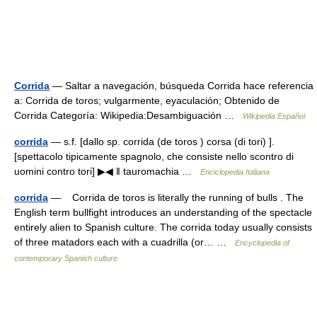
Corrida
— Saltar a navegación, búsqueda Corrida hace referencia
a: Corrida de toros; vulgarmente, eyaculación; Obtenido de
Corrida Categoría: Wikipedia:Desambiguación …
Wikipedia Español
corrida
— s.f. [dallo sp. corrida (de toros ) corsa (di tori) ].
[spettacolo tipicamente spagnolo, che consiste nello scontro di
uomini contro tori] ▶◀ ‖ tauromachia …
Enciclopedia Italiana
corrida
— Corrida de toros is literally the running of bulls . The
English term bullfight introduces an understanding of the spectacle
entirely alien to Spanish culture. The corrida today usually consists
of three matadors each with a cuadrilla (or… …
Encyclopedia of
contemporary Spanish culture