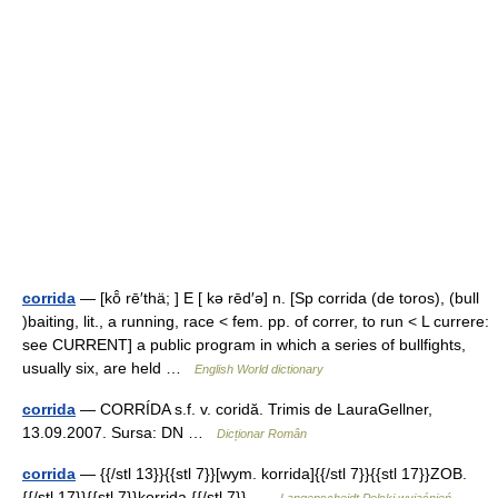
corrida
— [kō̂ rē′thä; ] E [ kə rēd′ə] n. [Sp corrida (de toros), (bull
)baiting, lit., a running, race < fem. pp. of correr, to run < L currere:
see CURRENT] a public program in which a series of bullfights,
usually six, are held …
English World dictionary
corrida
— CORRÍDA s.f. v. coridă. Trimis de LauraGellner,
13.09.2007. Sursa: DN …
Dicționar Român
corrida
— {{/stl 13}}{{stl 7}}[wym. korrida]{{/stl 7}}{{stl 17}}ZOB.
{{/stl 17}}{{stl 7}}korrida {{/stl 7}} …