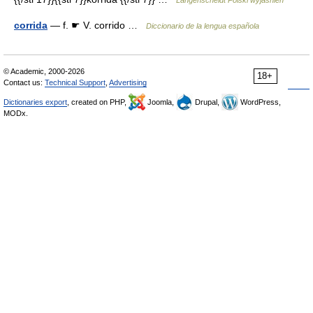
Langenscheidt Polski wyjaśnień
corrida
— f. ☛ V. corrido …
Diccionario de la lengua española
© Academic, 2000-2026
18+
Contact us:
Technical Support
,
Advertising
Dictionaries export
, created on PHP,
Joomla,
Drupal,
WordPress,
MODx.