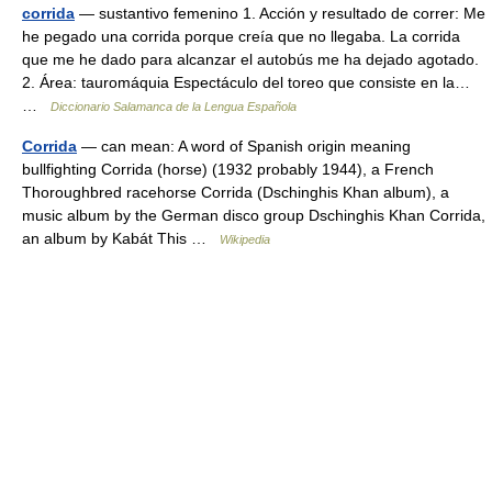
corrida
— sustantivo femenino 1. Acción y resultado de correr: Me
he pegado una corrida porque creía que no llegaba. La corrida
que me he dado para alcanzar el autobús me ha dejado agotado.
2. Área: tauromáquia Espectáculo del toreo que consiste en la…
…
Diccionario Salamanca de la Lengua Española
Corrida
— can mean: A word of Spanish origin meaning
bullfighting Corrida (horse) (1932 probably 1944), a French
Thoroughbred racehorse Corrida (Dschinghis Khan album), a
music album by the German disco group Dschinghis Khan Corrida,
an album by Kabát This …
Wikipedia