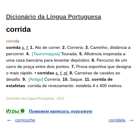
Dicionário da Língua Portuguesa
corrida
corrida
corrida
s.
f.
1.
Ato de correr.
2.
Correria.
3.
Caminho, distância a
percorrer.
4.
[Tauromaquia]
Tourada.
5.
Afluência inopinada a
uma casa bancária para levantar depósitos.
6.
Percurso de um
carro de praça entre dois pontos.
7.
Prova esportiva que designa
o mais rápido. •
corridas
s.
f.
pl.
8.
Carreiras de cavalos ao
desafio.
9.
[Antigo]
Correria.
10.
Saque.
11.
corrida de
estafetas
: corrida de revezamento: estafeta 4 x 400 metros.
Dicionário da Língua Portuguesa
.
2012
.
Игры ⚽
Поможем написать курсовую
corricoche
corridela