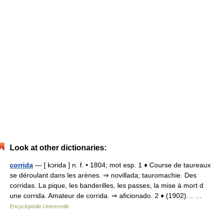
Look at other dictionaries:
corrida
— [ kɔrida ] n. f. • 1804; mot esp. 1 ♦ Course de taureaux
se déroulant dans les arènes. ⇒ novillada; tauromachie. Des
corridas. La pique, les banderilles, les passes, la mise à mort d
une corrida. Amateur de corrida. ⇒ aficionado. 2 ♦ (1902)… …
Encyclopédie Universelle